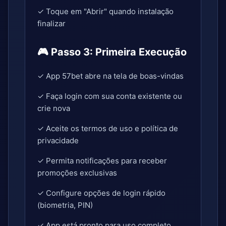
✓ Toque em "Abrir" quando instalação
finalizar
🎮 Passo 3: Primeira Execução
✓ App 57bet abre na tela de boas-vindas
✓ Faça login com sua conta existente ou
crie nova
✓ Aceite os termos de uso e política de
privacidade
✓ Permita notificações para receber
promoções exclusivas
✓ Configure opções de login rápido
(biometria, PIN)
✓ App está pronto para uso completo