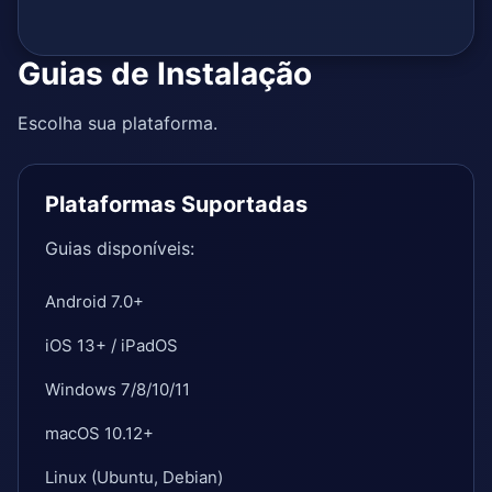
Guias de Instalação
Escolha sua plataforma.
Plataformas Suportadas
Guias disponíveis:
Android 7.0+
iOS 13+ / iPadOS
Windows 7/8/10/11
macOS 10.12+
Linux (Ubuntu, Debian)