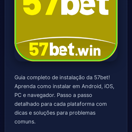
Guia completo de instalação da 57bet!
Aprenda como instalar em Android, iOS,
PC e navegador. Passo a passo
detalhado para cada plataforma com
dicas e soluções para problemas
comuns.