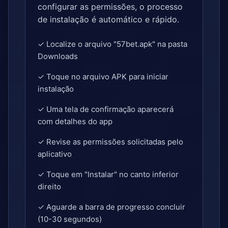
configurar as permissões, o processo
de instalação é automático e rápido.
✓ Localize o arquivo "57bet.apk" na pasta
Downloads
✓ Toque no arquivo APK para iniciar
instalação
✓ Uma tela de confirmação aparecerá
com detalhes do app
✓ Revise as permissões solicitadas pelo
aplicativo
✓ Toque em "Instalar" no canto inferior
direito
✓ Aguarde a barra de progresso concluir
(10-30 segundos)