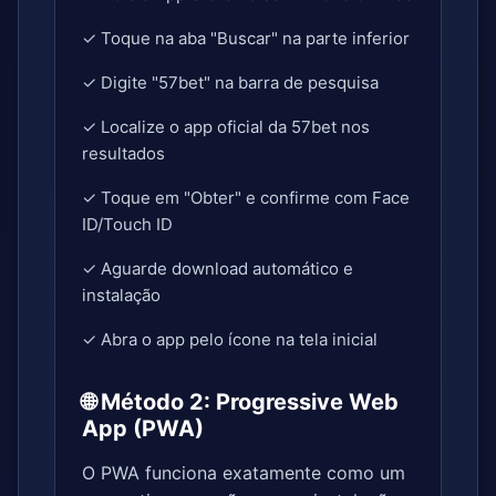
✓ Toque na aba "Buscar" na parte inferior
✓ Digite "57bet" na barra de pesquisa
✓ Localize o app oficial da 57bet nos
resultados
✓ Toque em "Obter" e confirme com Face
ID/Touch ID
✓ Aguarde download automático e
instalação
✓ Abra o app pelo ícone na tela inicial
🌐 Método 2: Progressive Web
App (PWA)
O PWA funciona exatamente como um