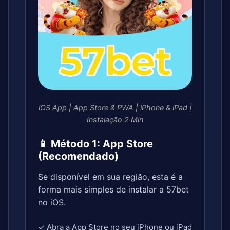
iOS App | App Store & PWA | iPhone & iPad |
Instalação 2 Min
📱 Método 1: App Store
(Recomendado)
Se disponível em sua região, esta é a
forma mais simples de instalar a 57bet
no iOS.
✓ Abra a App Store no seu iPhone ou iPad