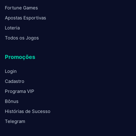
Fortune Games
Apostas Esportivas
Loteria
Todos os Jogos
Promoções
Login
Cadastro
Programa VIP
Bônus
Histórias de Sucesso
Telegram