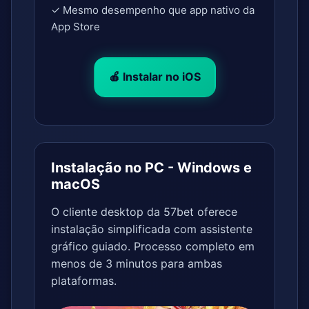
✓ Mesmo desempenho que app nativo da
App Store
🍎 Instalar no iOS
Instalação no PC - Windows e
macOS
O cliente desktop da 57bet oferece
instalação simplificada com assistente
gráfico guiado. Processo completo em
menos de 3 minutos para ambas
plataformas.