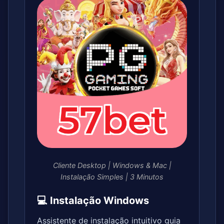
Cliente Desktop | Windows & Mac |
Instalação Simples | 3 Minutos
💻 Instalação Windows
Assistente de instalação intuitivo guia