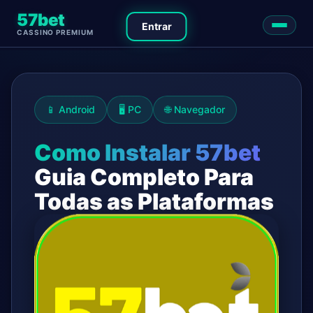
57bet
Entrar
CASSINO PREMIUM
📱 Android
🖥️ PC
🌐 Navegador
Como Instalar 57bet
Guia Completo Para
Todas as Plataformas